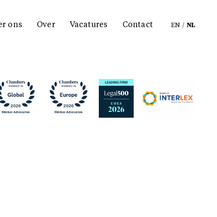
er ons
Over
Vacatures
Contact
EN
/
NL