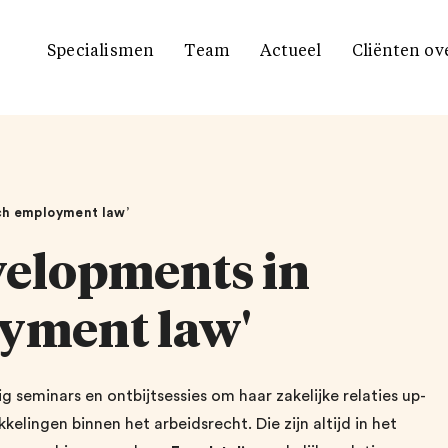
Specialismen
Team
Actueel
Cliënten ov
ch employment law’
velopments in
yment law'
seminars en ontbijtsessies om haar zakelijke relaties up-
elingen binnen het arbeidsrecht. Die zijn altijd in het