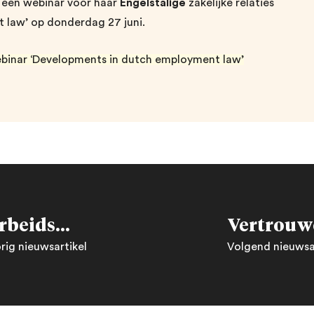
u een webinar voor haar
Engelstalige
zakelijke relaties
 law’ op donderdag 27 juni.
binar ‘Developments in dutch employment law’
Ontbijtsessie ‘Wet Arbeidsmarkt in Balans’
rig nieuwsartikel
Volgend nieuwsa