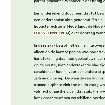
paraaf geplaatst. Wanneer is dat nodig 
Een ondertekend document dat tot bewijs
een onderhandse akte genoemd. Zo’n akte
hoogste rechter in Nederland, de Hoge R
ECLI:NL:HR:2019:641
) over de vraag wan
In deze zaak betrof het een leningsovere
alleen op de laatste pagina was ondertek
handtekening daar had geplaatst, maar 
op de eerste, niet-ondertekende bladzi
schuldenaar had hij voor een andere afsp
zich nu op beriep. De waarde van dit con
discussie spitste zich toe op de vraag w
valsheid of juistheid van dat stuk. Hier
het Gerechtshof een verschillend oordee