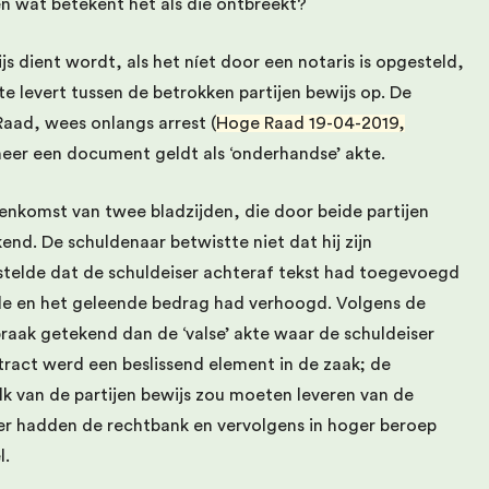
en wat betekent het als die ontbreekt?
 dient wordt, als het níet door een notaris is opgesteld,
 levert tussen de betrokken partijen bewijs op. De
aad, wees onlangs arrest (
Hoge Raad 19-04-2019,
neer een document geldt als ‘onderhandse’ akte.
enkomst van twee bladzijden, die door beide partijen
end. De schuldenaar betwistte niet dat hij zijn
stelde dat de schuldeiser achteraf tekst had toegevoegd
jde en het geleende bedrag had verhoogd. Volgens de
raak getekend dan de ‘valse’ akte waar de schuldeiser
tract werd een beslissend element in de zaak; de
elk van de partijen bewijs zou moeten leveren van de
over hadden de rechtbank en vervolgens in hoger beroep
l.