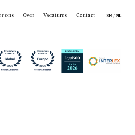
er ons
Over
Vacatures
Contact
EN
/
NL