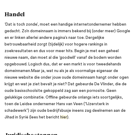
Handel
‘Dat is toch zonde’, moet een handige internetondernemer hebben
gedacht. Zo’n domeinnaam is immers bekend bij (onder meer) Google
en er linken allerlei andere pagina’s naar toe. Dergelijke
betrouwbaarheid zorgt (tijdelijk) voor hogere rankings in
zoekresultaten en dus voor meer hits. Begin je met een geheel
nieuwe naam, dan moet al die ‘goodwill’ vanaf de bodem worden
opgebouwd. Logisch dus, dat er een markt is voor tweedehands
domeinnamen.Maar ja, wat nu als je als voormalige eigenaar de
nieuwe website die onder jouw oude domeinnaam hangt onder ogen
krijgt en wat je ziet bevalt je niet? Dat gebeurde De Vlinder, die de
oude basisschoolsite gekoppeld zag aan een pornosite. Geen
gelukkige combinatie. Offline gebeurde onlangs iets soortgelijks,
toen de Leidse ondernemer Hans van Veen (“IJzersterk in
schadewerk”) zijn oude bedrijfsbusje ineens zag deelnemen aan de
Jihad in Syrië (lees het bericht
hier
).
Juridische stappen