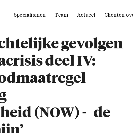
Specialismen
Team
Actueel
Cliënten ov
chtelijke gevolgen
crisis deel IV:
odmaatregel
g
heid (NOW) - de
ijn’