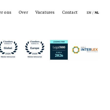
er ons
Over
Vacatures
Contact
EN
/
NL