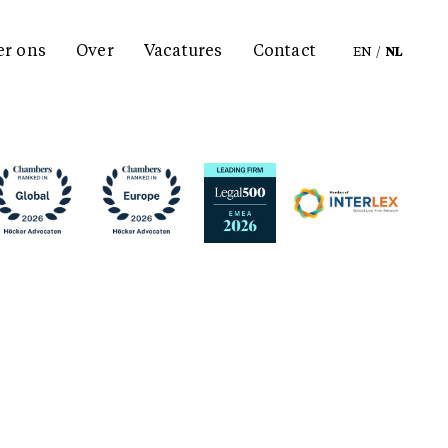
er ons
Over
Vacatures
Contact
EN
/
NL