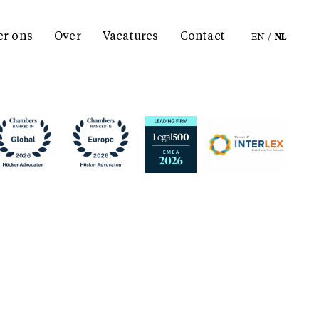
er ons
Over
Vacatures
Contact
EN
/
NL