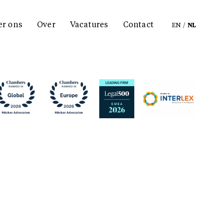
er ons
Over
Vacatures
Contact
EN
/
NL