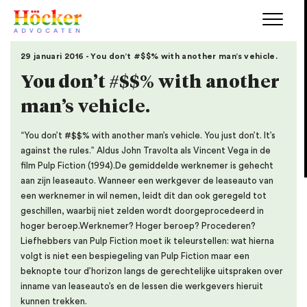
29 januari 2016 - You don’t #$$% with another man’s vehicle.
You don’t #$$% with another
man’s vehicle.
“You don’t #$$% with another man’s vehicle. You just don’t. It’s
against the rules.” Aldus John Travolta als Vincent Vega in de
film Pulp Fiction (1994).De gemiddelde werknemer is gehecht
aan zijn leaseauto. Wanneer een werkgever de leaseauto van
een werknemer in wil nemen, leidt dit dan ook geregeld tot
geschillen, waarbij niet zelden wordt doorgeprocedeerd in
hoger beroep.Werknemer? Hoger beroep? Procederen?
Liefhebbers van Pulp Fiction moet ik teleurstellen: wat hierna
volgt is niet een bespiegeling van Pulp Fiction maar een
beknopte tour d’horizon langs de gerechtelijke uitspraken over
inname van leaseauto’s en de lessen die werkgevers hieruit
kunnen trekken.