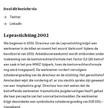
Deel dit bericht via
Twitter
LinkedIn
Leprastichting 2002
We beginnen in 2002. Directeur van de Leprastichting knijpt een
werknemer in de billen en noemt het woord ‘darkroom’ tijdens de
kerstborrel van 2002. Arbeidsovereenkomst wordt ontbonden onder
toekenning van de kantonrechtersformule met factor 0,5 (dit betrof
een zaak in het pre-WWZ tijdperk, toen de kantonrechtersformule
nog werd toegepast). De werknemer vordert vervolgens
schadevergoeding van de directeur en de stichting. Het gerechtshof
Amsterdam wijst die vordering af; er zou slechts sprake zijn geweest
van een ‘misplaatste grap’. Directeur kon niet weten dat de
betreffende werknemer traumatische jeugdervaringen heeft gehad
die haar perceptie van het voorval beïnvloedden. De werknemer
krijgt desondanks een symbolische schadevergoeding van EUR 500,–
toegekend.