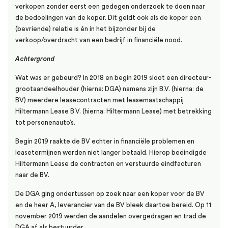
verkopen zonder eerst een gedegen onderzoek te doen naar
de bedoelingen van de koper. Dit geldt ook als de koper een
(bevriende) relatie is én in het bijzonder bij de
verkoop/overdracht van een bedrijf in financiële nood.
Achtergrond
Wat was er gebeurd? In 2018 en begin 2019 sloot een directeur-
grootaandeelhouder (hierna: DGA) namens zijn B.V. (hierna: de
BV) meerdere leasecontracten met leasemaatschappij
Hiltermann Lease B.V. (hierna: Hiltermann Lease) met betrekking
tot personenauto’s.
Begin 2019 raakte de BV echter in financiële problemen en
leasetermijnen werden niet langer betaald. Hierop beëindigde
Hiltermann Lease de contracten en verstuurde eindfacturen
naar de BV.
De DGA ging ondertussen op zoek naar een koper voor de BV
en de heer A, leverancier van de BV bleek daartoe bereid. Op 11
november 2019 werden de aandelen overgedragen en trad de
DGA af als bestuurder.