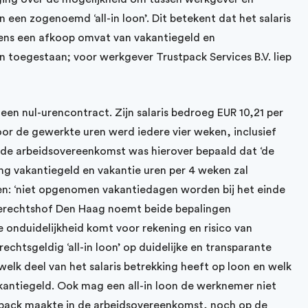
 een zogenoemd ‘all-in loon’. Dit betekent dat het salaris
ens een afkoop omvat van vakantiegeld en
 toegestaan; voor werkgever Trustpack Services B.V. liep
een nul-urencontract. Zijn salaris bedroeg EUR 10,21 per
voor de gewerkte uren werd iedere vier weken, inclusief
an de arbeidsovereenkomst was hierover bepaald dat ‘de
ling vakantiegeld en vakantie uren per 4 weken zal
gen: ‘niet opgenomen vakantiedagen worden bij het einde
 gerechtshof Den Haag noemt beide bepalingen
eze onduidelijkheid komt voor rekening en risico van
echtsgeldig ‘all-in loon’ op duidelijke en transparante
elk deel van het salaris betrekking heeft op loon en welk
antiegeld. Ook mag een all-in loon de werknemer niet
tpack maakte in de arbeidsovereenkomst, noch op de