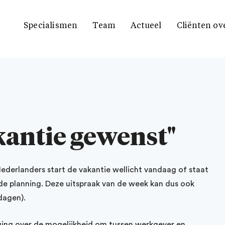
Specialismen
Team
Actueel
Cliënten ov
akantie gewenst"
Nederlanders start de vakantie wellicht vandaag of staat
e planning. Deze uitspraak van de week kan dus ook
dagen).
ging over de mogelijkheid om tussen werkgever en