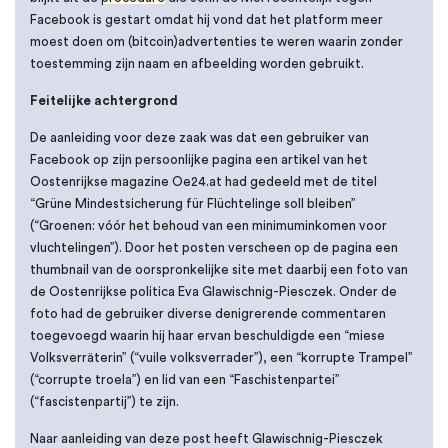
Facebook is gestart omdat hij vond dat het platform meer
moest doen om (bitcoin)advertenties te weren waarin zonder
toestemming zijn naam en afbeelding worden gebruikt.
Feitelijke achtergrond
De aanleiding voor deze zaak was dat een gebruiker van
Facebook op zijn persoonlijke pagina een artikel van het
Oostenrijkse magazine Oe24.at had gedeeld met de titel
“Grüne Mindestsicherung für Flüchtelinge soll bleiben”
(“Groenen: vóór het behoud van een minimuminkomen voor
vluchtelingen”). Door het posten verscheen op de pagina een
thumbnail van de oorspronkelijke site met daarbij een foto van
de Oostenrijkse politica Eva Glawischnig-Piesczek. Onder de
foto had de gebruiker diverse denigrerende commentaren
toegevoegd waarin hij haar ervan beschuldigde een “miese
Volksverräterin” (“vuile volksverrader”), een “korrupte Trampel”
(“corrupte troela”) en lid van een “Faschistenpartei”
(“fascistenpartij”) te zijn.
Naar aanleiding van deze post heeft Glawischnig-Piesczek