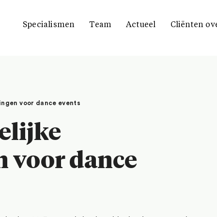
Specialismen
Team
Actueel
Cliënten ov
dingen voor dance events
lijke
n voor dance