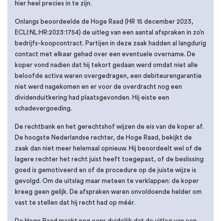
hier heel precies in te zijn.
Onlangs beoordeelde de Hoge Raad (HR 15 december 2023,
ECLI:NL:HR:2023:1754) de uitleg van een aantal afspraken in zo’n
bedrijfs-koopcontract. Partijen in deze zaak hadden al langdurig
contact met elkaar gehad over een eventuele overname. De
koper vond nadien dat hij tekort gedaan werd omdat niet alle
beloofde activa waren overgedragen, een debiteurengarantie
niet werd nagekomen en er voor de overdracht nog een
dividenduitkering had plaatsgevonden. Hij eiste een
schadevergoeding.
De rechtbank en het gerechtshof wijzen de eis van de koper af.
De hoogste Nederlandse rechter, de Hoge Raad, bekijkt de
zaak dan niet meer helemaal opnieuw. Hij beoordeelt wel of de
lagere rechter het recht juist heeft toegepast, of de beslissing
goed is gemotiveerd en of de procedure op de juiste wijze is
gevolgd. Om de uitslag maar meteen te verklappen: de koper
kreeg geen gelijk. De afspraken waren onvoldoende helder om
vast te stellen dat hij recht had op méér.
De Hoge Raad maakt nog eens duidelijk dat de uitleg van een