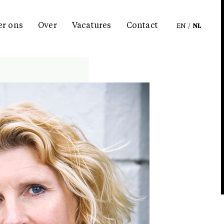
er ons
Over
Vacatures
Contact
EN
/
NL