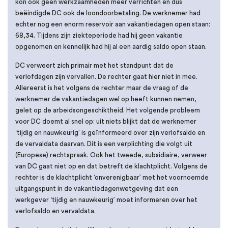
kon ook geen werkzaamheden meer verrichten en dus
beëindigde DC ook de loondoorbetaling. De werknemer had
echter nog een enorm reservoir aan vakantiedagen open staan:
68,34. Tijdens zijn ziekteperiode had hij geen vakantie
opgenomen en kennelijk had hij al een aardig saldo open staan.
DC verweert zich primair met het standpunt dat de
verlofdagen zijn vervallen. De rechter gaat hier niet in mee.
Allereerst is het volgens de rechter maar de vraag of de
werknemer de vakantiedagen wel op heeft kunnen nemen,
gelet op de arbeidsongeschiktheid. Het volgende probleem
voor DC doemt al snel op: uit niets blijkt dat de werknemer
‘tijdig en nauwkeurig’ is geïnformeerd over zijn verlofsaldo en
de vervaldata daarvan. Dit is een verplichting die volgt uit
(Europese) rechtspraak. Ook het tweede, subsidiaire, verweer
van DC gaat niet op en dat betreft de klachtplicht. Volgens de
rechter is de klachtplicht ‘onverenigbaar’ met het voornoemde
uitgangspunt in de vakantiedagenwetgeving dat een
werkgever ‘tijdig en nauwkeurig’ moet informeren over het
verlofsaldo en vervaldata.