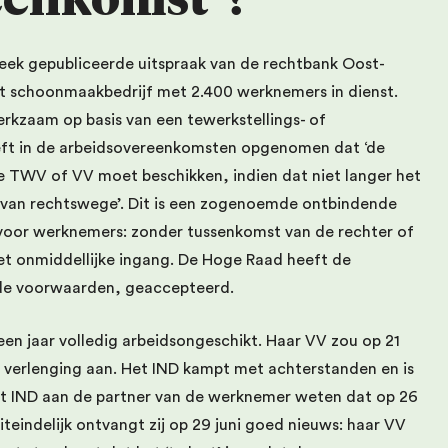
eek gepubliceerde uitspraak van de rechtbank Oost-
ot schoonmaakbedrijf met 2.400 werknemers in dienst.
kzaam op basis van een tewerkstellings- of
eeft in de arbeidsovereenkomsten opgenomen dat ‘de
ge TWV of VV moet beschikken, indien dat niet langer het
t van rechtswege’. Dit is een zogenoemde ontbindende
voor werknemers: zonder tussenkomst van de rechter of
t onmiddellijke ingang. De Hoge Raad heeft de
de voorwaarden, geaccepteerd.
en jaar volledig arbeidsongeschikt. Haar VV zou op 21
een verlenging aan. Het IND kampt met achterstanden en is
 het IND aan de partner van de werknemer weten dat op 26
iteindelijk ontvangt zij op 29 juni goed nieuws: haar VV