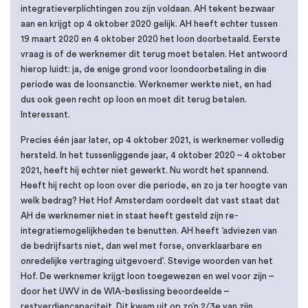
integratieverplichtingen zou zijn voldaan. AH tekent bezwaar
aan en krijgt op 4 oktober 2020 gelijk. AH heeft echter tussen
19 maart 2020 en 4 oktober 2020 het loon doorbetaald. Eerste
vraag is of de werknemer dit terug moet betalen. Het antwoord
hierop luidt: ja, de enige grond voor loondoorbetaling in die
periode was de loonsanctie. Werknemer werkte niet, en had
dus ook geen recht op loon en moet dit terug betalen.
Interessant.
Precies één jaar later, op 4 oktober 2021, is werknemer volledig
hersteld. In het tussenliggende jaar, 4 oktober 2020 – 4 oktober
2021, heeft hij echter niet gewerkt. Nu wordt het spannend.
Heeft hij recht op loon over die periode, en zo ja ter hoogte van
welk bedrag? Het Hof Amsterdam oordeelt dat vast staat dat
AH de werknemer niet in staat heeft gesteld zijn re-
integratiemogelijkheden te benutten. AH heeft ‘adviezen van
de bedrijfsarts niet, dan wel met forse, onverklaarbare en
onredelijke vertraging uitgevoerd’. Stevige woorden van het
Hof. De werknemer krijgt loon toegewezen en wel voor zijn –
door het UWV in de WIA-beslissing beoordeelde –
restverdiencapaciteit. Dit kwam uit op zo’n 2/3e van zijn