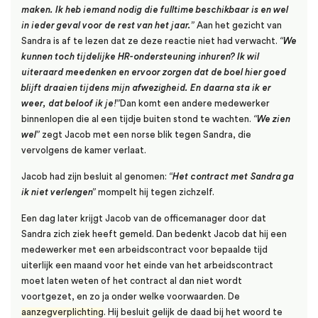
maken. Ik heb iemand nodig die fulltime beschikbaar is en wel
in ieder geval voor de rest van het jaar.”
Aan het gezicht van
Sandra is af te lezen dat ze deze reactie niet had verwacht.
“We
kunnen toch tijdelijke HR-ondersteuning inhuren? Ik wil
uiteraard meedenken en ervoor zorgen dat de boel hier goed
blijft draaien tijdens mijn afwezigheid. En daarna sta ik er
weer, dat beloof ik je!”
Dan komt een andere medewerker
binnenlopen die al een tijdje buiten stond te wachten.
“We zien
wel”
zegt Jacob met een norse blik tegen Sandra, die
vervolgens de kamer verlaat.
Jacob had zijn besluit al genomen:
“Het contract met Sandra ga
ik niet verlengen”
mompelt hij tegen zichzelf.
Een dag later krijgt Jacob van de officemanager door dat
Sandra zich ziek heeft gemeld. Dan bedenkt Jacob dat hij een
medewerker met een arbeidscontract voor bepaalde tijd
uiterlijk een maand voor het einde van het arbeidscontract
moet laten weten of het contract al dan niet wordt
voortgezet, en zo ja onder welke voorwaarden. De
aanzegverplichting
. Hij besluit gelijk de daad bij het woord te