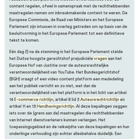
content regelen, ofwel in samenspraak met de rechthebbenden
maatregelen nemen om inbreukmakende content te weren. De
Europese Commissie, de Raad van Ministers en het Europese
Parlement zijn intussen in overleg getreden om op basis van de
besluitvorming in het Europese Parlement tot een definitieve
tekst te komen.
Eén dag (!) na de stemming in het Europese Parlement stelde
het Duitse hoogste gerechtshof prejudiciële
vragen
aan het
Europese Hof van Justitie over de auteursrechtelijke
verantwoordelijkheid van YouTube. Het Bundesgerichtshof
(BGH) vraagt of een video content platform een mededeling
aan het publiek verricht en zo niet, wat dan de
verantwoordelijkheid van het platform is in het licht van artikel
14
E-commerce richtlijn
, artikel 8 lid 3
Auteursrechtrichtlijn
en
artikel 11 en 13
Handhavingsrichtlijn
. Al deze bepalingen zeggen
iets over de (grens aan de) maatregelen die rechthebbenden
van Internet dienstverleners kunnen verlangen. Het
toepassingsgebied en de reikwijdte van deze bepalingen en hun
onderlinge verhouding zijn echter allesbehalve duidelijk. Een