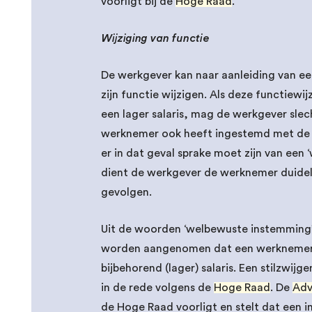
voorligt bij de
Hoge Raad
.
Wijziging van functie
De werkgever kan naar aanleiding van ee
zijn functie wijzigen. Als deze functiew
een lager salaris, mag de werkgever sl
werknemer ook heeft ingestemd met de w
er in dat geval sprake moet zijn van ee
dient de werkgever de werknemer duideli
gevolgen.
Uit de woorden ‘welbewuste instemming’ 
worden aangenomen dat een werknemer h
bijbehorend (lager) salaris. Een stilzwij
in de rede volgens de
Hoge Raad
. De
Adv
de Hoge Raad voorligt en stelt dat een 