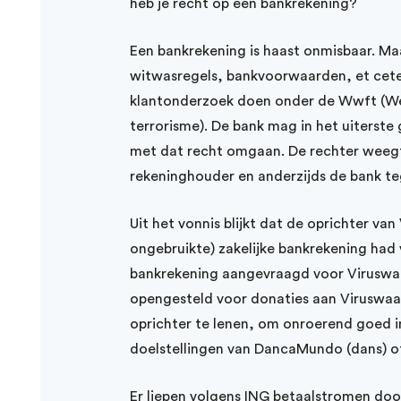
heb je recht op een bankrekening?
Een bankrekening is haast onmisbaar. Ma
witwasregels, bankvoorwaarden, et cete
klantonderzoek doen onder de Wwft (We
terrorisme). De bank mag in het uiters
met dat recht omgaan. De rechter weegt 
rekeninghouder en anderzijds de bank teg
Uit het vonnis blijkt dat de oprichter va
ongebruikte) zakelijke bankrekening had
bankrekening aangevraagd voor Viruswa
opengesteld voor donaties aan Viruswaar
oprichter te lenen, om onroerend goed in
doelstellingen van DancaMundo (dans) o
Er liepen volgens ING betaalstromen door