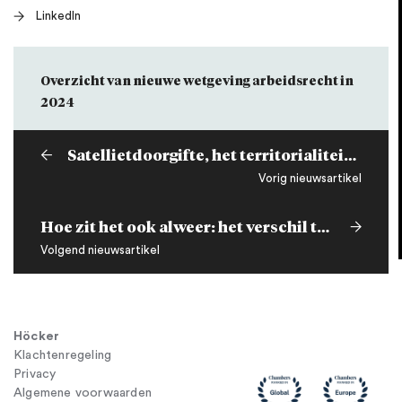
LinkedIn
Overzicht van nieuwe wetgeving arbeidsrecht in
2024
Satellietdoorgifte, het territorialiteitsbeginsel en de licentiepraktijk: noot bij AKM/Canal+
Vorig nieuwsartikel
Hoe zit het ook alweer: het verschil tussen het loon stopzetten en opschorten? Deel 2
Volgend nieuwsartikel
Höcker
Klachtenregeling
Privacy
Algemene voorwaarden