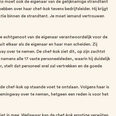
zo moet ook de eigenaar van de gelijknamige strandtent
ben over haar chef-kok tevens bedrijfsleider. Hij krijgt
ctie binnen de strandtent. Je moet iemand vertrouwen
 de echtgenoot van de eigenaar verantwoordelijk voor de
uit elkaar als de eigenaar en haar man scheiden. Zij
ay over te nemen. De chef-kok ziet dit, op zijn zachtst
f, namens alle 17 vaste personeelsleden, waarin hij duidelijk
, stelt dat personeel snel zal vertrekken en de goede
de chef-kok op staande voet te ontslaan. Volgens haar is
Hemingway over te nemen, hetgeen een reden is voor het
iet in mee. Weliswaar kan de chef-kok ernstige verwijten