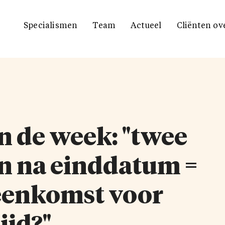
Specialismen
Team
Actueel
Cliënten ov
n de week: "twee
n na einddatum =
eenkomst voor
ijd?"