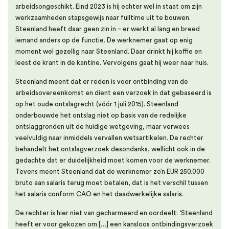
arbeidsongeschikt. Eind 2023 is hij echter wel in staat om zijn
werkzaamheden stapsgewijs naar fulltime uit te bouwen.
Steenland heeft daar geen zin in – er werkt al lang en breed
iemand anders op de functie. De werknemer gaat op enig
moment wel gezellig naar Steenland. Daar drinkt hij koffie en
leest de krant in de kantine. Vervolgens gaat hij weer naar huis.
Steenland meent dat er reden is voor ontbinding van de
arbeidsovereenkomst en dient een verzoek in dat gebaseerd is
op het oude ontslagrecht (vóór 1 juli 2015). Steenland
onderbouwde het ontslag niet op basis van de redelijke
ontslaggronden uit de huidige wetgeving, maar verwees
veelvuldig naar inmiddels vervallen wetsartikelen. De rechter
behandelt het ontslagverzoek desondanks, wellicht ook in de
gedachte dat er duidelijkheid moet komen voor de werknemer.
Tevens meent Steenland dat de werknemer zo’n EUR 250.000
bruto aan salaris terug moet betalen, dat is het verschil tussen
het salaris conform CAO en het daadwerkelijke salaris.
De rechter is hier niet van gecharmeerd en oordeelt: ‘Steenland
heeft er voor gekozen om […] een kansloos ontbindingsverzoek