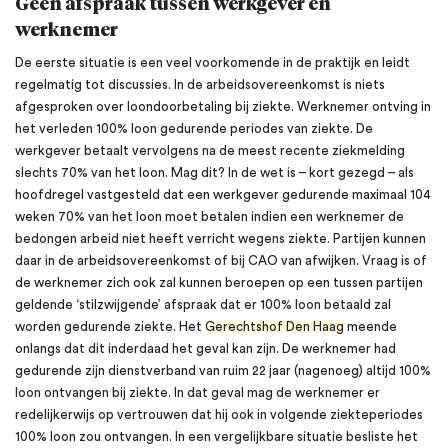
Geen afspraak tussen werkgever en
werknemer
De eerste situatie is een veel voorkomende in de praktijk en leidt
regelmatig tot discussies. In de arbeidsovereenkomst is niets
afgesproken over loondoorbetaling bij ziekte. Werknemer ontving in
het verleden 100% loon gedurende periodes van ziekte. De
werkgever betaalt vervolgens na de meest recente ziekmelding
slechts 70% van het loon. Mag dit? In de wet is – kort gezegd – als
hoofdregel vastgesteld dat een werkgever gedurende maximaal 104
weken 70% van het loon moet betalen indien een werknemer de
bedongen arbeid niet heeft verricht wegens ziekte. Partijen kunnen
daar in de arbeidsovereenkomst of bij CAO van afwijken. Vraag is of
de werknemer zich ook zal kunnen beroepen op een tussen partijen
geldende ‘stilzwijgende’ afspraak dat er 100% loon betaald zal
worden gedurende ziekte. Het
Gerechtshof Den Haag
meende
onlangs dat dit inderdaad het geval kan zijn. De werknemer had
gedurende zijn dienstverband van ruim 22 jaar (nagenoeg) altijd 100%
loon ontvangen bij ziekte. In dat geval mag de werknemer er
redelijkerwijs op vertrouwen dat hij ook in volgende ziekteperiodes
100% loon zou ontvangen. In een vergelijkbare situatie besliste het