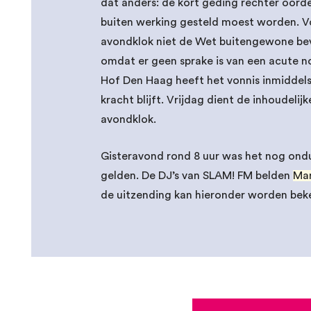
dat anders: de kort geding rechter oord
buiten werking gesteld moest worden. Vo
avondklok niet de Wet buitengewone bev
omdat er geen sprake is van een acute no
Hof Den Haag heeft het vonnis inmiddel
kracht blijft. Vrijdag dient de inhoudelij
avondklok.
Gisteravond rond 8 uur was het nog ondui
gelden. De DJ’s van SLAM! FM belden
Mar
de uitzending kan hieronder worden bek