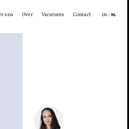
er ons
Over
Vacatures
Contact
EN
/
NL