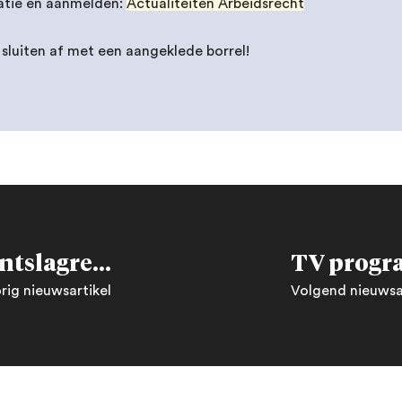
atie en aanmelden:
Actualiteiten Arbeidsrecht
sluiten af met een aangeklede borrel!
Wijzigingen in het ontslagrecht, wat kunnen we verwachten?
rig nieuwsartikel
Volgend nieuwsa