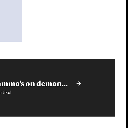
TV programma’s on demand in de privé-cloud van de gebruiker zetten: auteursrechtelijke toestemming vereist?
rtikel