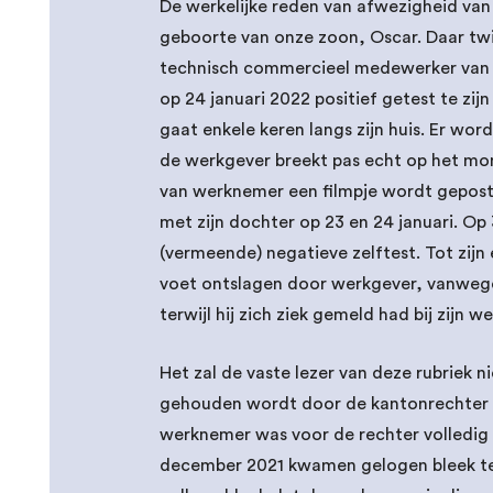
De werkelijke reden van afwezigheid va
geboorte van onze zoon, Oscar. Daar twij
technisch commercieel medewerker van e
op 24 januari 2022 positief getest te zij
gaat enkele keren langs zijn huis. Er wor
de werkgever breekt pas echt op het mo
van werknemer een filmpje wordt gepost w
met zijn dochter op 23 en 24 januari. Op
(vermeende) negatieve zelftest. Tot zij
voet ontslagen door werkgever, vanwege h
terwijl hij zich ziek gemeld had bij zijn w
Het zal de vaste lezer van deze rubriek 
gehouden wordt door de kantonrechter 
werknemer was voor de rechter volledig 
december 2021 kwamen gelogen bleek te z