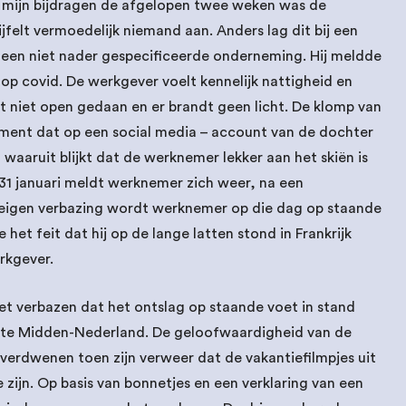
n mijn bijdragen de afgelopen twee weken was de
felt vermoedelijk niemand aan. Anders lag dit bij een
en niet nader gespecificeerde onderneming. Hij meldde
n op covid. De werkgever voelt kennelijk nattigheid en
dt niet open gedaan en er brandt geen licht. De klomp van
ment dat op een social media – account van de dochter
aaruit blijkt dat de werknemer lekker aan het skiën is
 31 januari meldt werknemer zich weer, na een
n eigen verbazing wordt werknemer op die dag op staande
et feit dat hij op de lange latten stond in Frankrijk
erkgever.
niet verbazen dat het ontslag op staande voet in stand
te Midden-Nederland. De geloofwaardigheid van de
verdwenen toen zijn verweer dat de vakantiefilmpjes uit
ijn. Op basis van bonnetjes en een verklaring van een