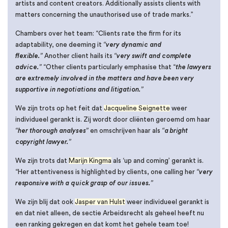
artists and content creators. Additionally assists clients with
matters concerning the unauthorised use of trade marks.”
Chambers over het team: “Clients rate the firm for its
adaptability, one deeming it
“very dynamic and
flexible.”
Another client hails its
“very swift and complete
advice.”
“Other clients particularly emphasise that “
the lawyers
are extremely involved in the matters and have been very
supportive in negotiations and litigation.”
We zijn trots op het feit dat
Jacqueline Seignette
weer
individueel gerankt is. Zij wordt door cliënten geroemd om haar
“her thorough analyses”
en omschrijven haar als
“a bright
copyright lawyer.”
We zijn trots dat
Marijn Kingma
als ‘up and coming’ gerankt is.
“Her attentiveness is highlighted by clients, one calling her
“very
responsive with a quick grasp of our issues.”
We zijn blij dat ook
Jasper van Hulst
weer individueel gerankt is
en dat niet alleen, de sectie Arbeidsrecht als geheel heeft nu
een ranking gekregen en dat komt het gehele team toe!