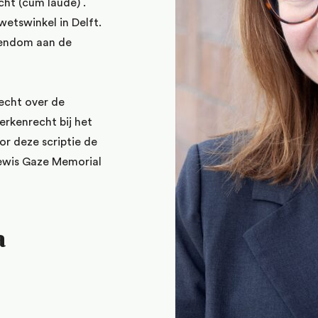
cht (cum laude) .
wetswinkel in Delft.
gendom aan de
recht over de
erkenrecht bij het
r deze scriptie de
Lewis Gaze Memorial
a