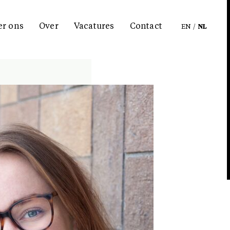
er ons
Over
Vacatures
Contact
EN
/
NL