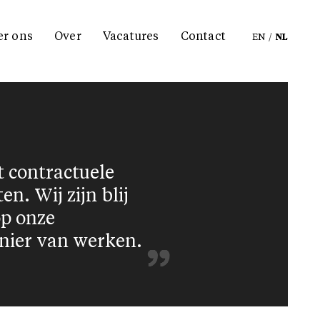
er ons
Over
Vacatures
Contact
EN
/
NL
t contractuele
. Wij zijn blij
op onze
nier van werken.