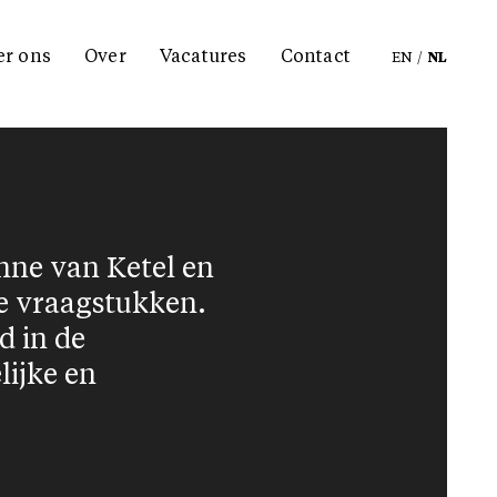
er ons
Over
Vacatures
Contact
EN
/
NL
nne van Ketel en
ke vraagstukken.
d in de
lijke en