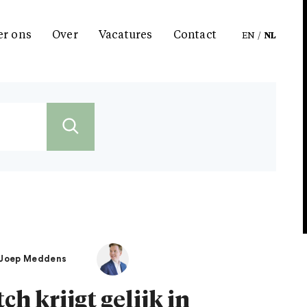
er ons
Over
Vacatures
Contact
EN
/
NL
- Joep Meddens
h krijgt gelijk in