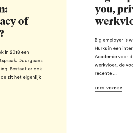
n:
you, pr
acy of
werkvl
?
Big employer is w
Hurks in een inte
ok in 2018 een
Academie voor de
htspraak. Doorgaans
werkvloer, de vo
ing. Bestaat er ook
recente ...
e zit het eigenlijk
LEES VERDER