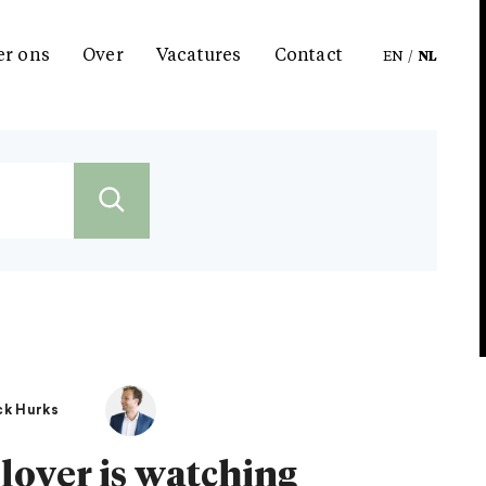
er ons
Over
Vacatures
Contact
EN
/
NL
ick Hurks
loyer is watching